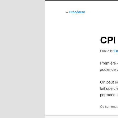
Navigation
←
Précédent
des
articles
CPI
Publié le
9 
Première «
audience 
On peut se
fait que c’
permanent, 
Ce contenu 