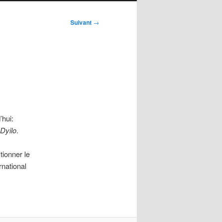
Suivant
→
’hui:
Dyilo
.
ionner le
rnational