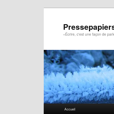
Aller
au
contenu
Pressepapiers
principal
«Écrire, c'est une façon de pa
Menu
Accueil
principal