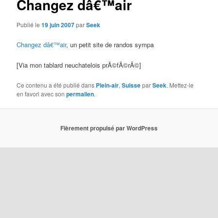
Changez dâ€™air
Publié le
19 juin 2007
par
Seek
Changez dâ€™air
, un petit site de randos sympa
[Via mon tablard neuchatelois prÃ©fÃ©rÃ©]
Ce contenu a été publié dans
Plein-air
,
Suisse
par
Seek
. Mettez-le
en favori avec son
permalien
.
Fièrement propulsé par WordPress